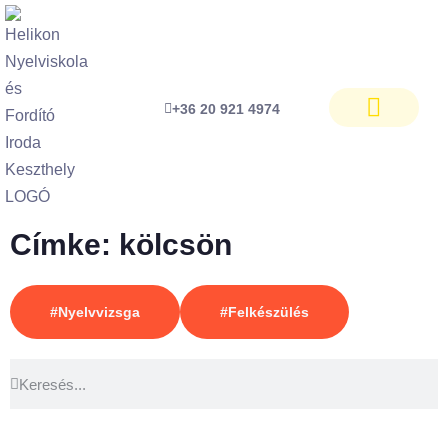
+36 20 921 4974
Ingyenes szintfelmérő
Címke: kölcsön
#Nyelvvizsga
#Felkészülés