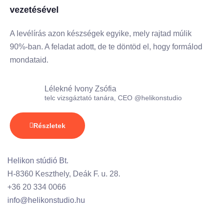
vezetésével
A levélírás azon készségek egyike, mely rajtad múlik
90%-ban. A feladat adott, de te döntöd el, hogy formálod
mondataid.
Lélekné Ivony Zsófia
telc vizsgáztató tanára, CEO @helikonstudio
Részletek
Helikon stúdió Bt.
H-8360 Keszthely, Deák F. u. 28.
+36 20 334 0066
info@helikonstudio.hu